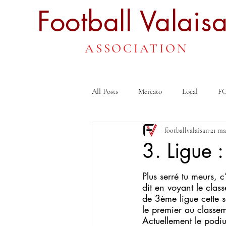
Football
Valais
ASSOCIATION
All Posts
Mercato
Local
FC
footballvalaisan
21 ma
3. Ligue :
Plus serré tu meurs, c
dit en voyant le cla
de 3ème ligue cette s
le premier au classe
Actuellement le podiu