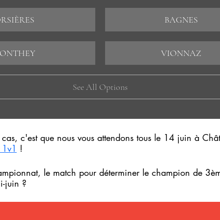
RSIÈRES
BAGNES
ONTHEY
VIONNAZ
See All Options
t cas, c'est que nous vous attendons tous le 14 juin à Ch
i 1v1
 !
hampionnat, le match pour déterminer le champion de 3èm
-juin ?