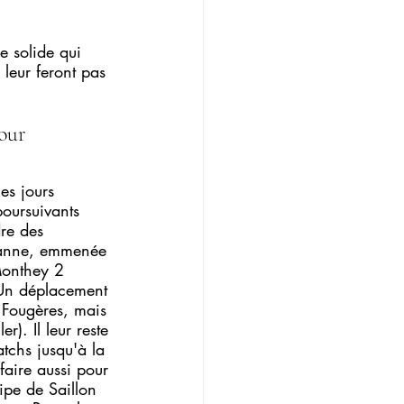
e solide qui 
 leur feront pas 
our 
es jours 
poursuivants 
re des 
sanne, emmenée 
Monthey 2 
 Un déplacement 
 Fougères, mais 
er). Il leur reste 
tchs jusqu'à la 
aire aussi pour 
ipe de Saillon 