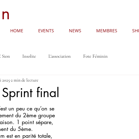
an
HOME
EVENTS
NEWS
MEMBRES
SH
 Sion
Insolite
L'association
Fote Féminin
i 2025
2 min de lecture
 Sprint final
’est un peu ce qu’on se 
ssement du 2ème groupe 
aison. 1 point sépare, 
ment du 5ème. 
m est en parité totale, 