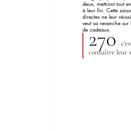
deux, mettront tout e
à leur fin. Cette sais
directes ne leur réus
veut sa revanche sur 
de cadeaux. 
270
 : c’
connaître leur s