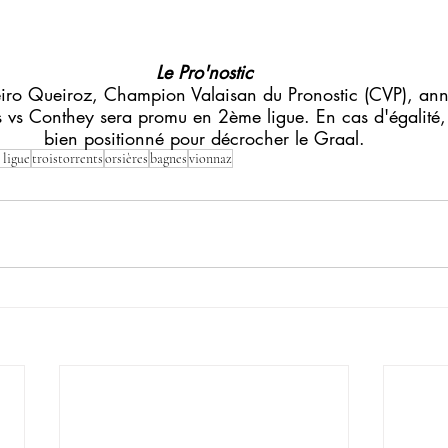
Le Pro'nostic
eiro Queiroz, Champion Valaisan du Pronostic (CVP), ann
 vs Conthey sera promu en 2ème ligue. En cas d'égalité,
bien positionné pour décrocher le Graal.
 ligue
troistorrents
orsières
bagnes
vionnaz