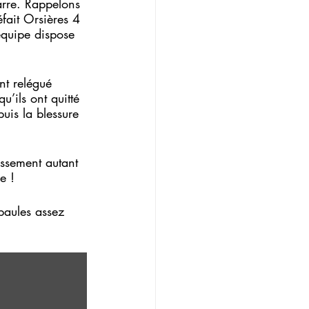
arre. Rappelons 
éfait Orsières 4 
équipe dispose 
nt relégué 
’ils ont quitté 
uis la blessure 
ssement autant 
e !
paules assez 