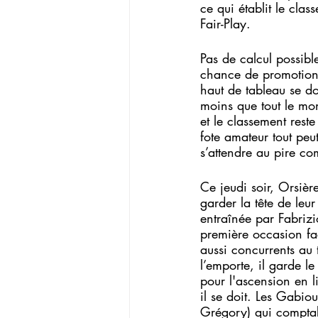
ce qui établit le clas
Fair-Play.
Pas de calcul possibl
chance de promotion,
haut de tableau se do
moins que tout le mo
et le classement reste
fote amateur tout peut 
s’attendre au pire co
Ce jeudi soir, Orsiè
garder la tête de leu
entraînée par Fabriz
première occasion fa
aussi concurrents au ti
l’emporte, il garde 
pour l'ascension en 
il se doit. Les Gabiou
Grégory) qui comptab