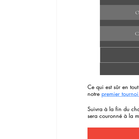
O
C
Ce qui est sûr en tou
notre 
premier tourno
Suivra à la fin du c
sera couronné à la mi