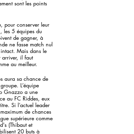
sement sont les points 
e, pour conserver leur 
 les 5 équipes du 
ivent de gagner, à 
nde ne fasse match nul 
 intact. Mais dans le 
arriver, il faut 
mme au meilleur.
res aura sa chance de 
r groupe. L’équipe 
io Gnazzo a une 
ce au FC Riddes, eux 
tre. Si l’actuel leader 
le maximum de chances 
ligue supérieure comme 
d's (Thibaut et 
ilisent 20 buts à 