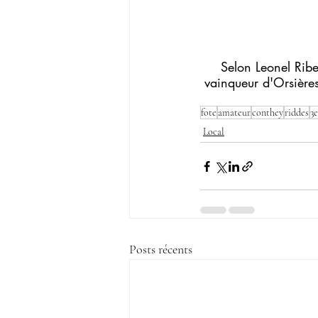
Selon Leonel Rib
vainqueur d'Orsières
fote
amateur
conthey
riddes
3e
Local
Posts récents