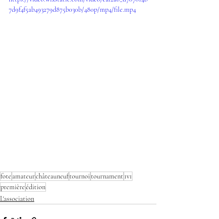
7d9f4f5ab493279d875b030b/480p/mp4/file.mp4
fote
amateur
châteauneuf
tournoi
tournament
1v1
première
édition
L'association