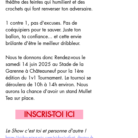
théâtre des feintes qui humilient et des 
crochets qui font renverser ton adversaire.
1 contre 1, pas d'excuses. Pas de 
coéquipiers pour te sauver. Juste ton 
ballon, ta confiance... et cette envie 
brûlante d'être le meilleur dribbleur.
Nous te donnons donc Rendez-vous le 
samedi 14 juin 2025 au Stade de la 
Garenne à Châteauneuf pour la 1ère 
édition du 1v1 Tournament. Le tournoi se 
déroulera de 10h à 14h environ. Nous 
aurons la chance d'avoir un stand Mullet 
Tea sur place.
INSCRIS-TOI ICI
Le Show c'est toi et personne d'autre !
https://video.wixstatic.com/video/eaf2a6_d707014b