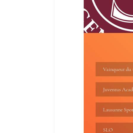
Vainqueur du t
Juventus Aca
Lausanne Spo
SLO