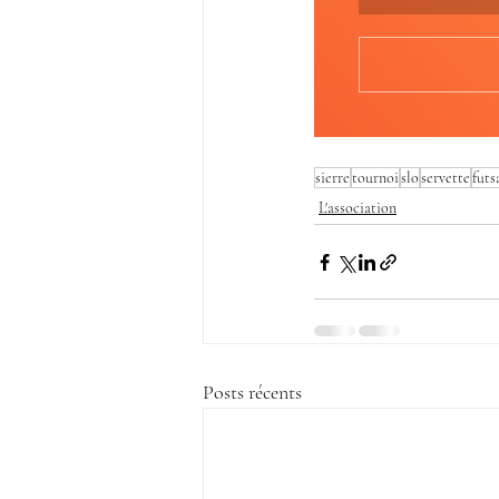
sierre
tournoi
slo
servette
futs
L'association
Posts récents