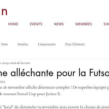
an
HOME
EVENTS
NEWS
MEMBRES
SH
 Sion
Insolite
L'association
Fote Féminin
v. 2023
1 min de lecture
he alléchante pour la Futs
2023
du 26 novembre affiche désormais complet ! De superbes équipes p
de tournoi Futsal Cup pour Junior E. 
i "local" du dimanche 19 novembre 2023 auront la chance de pouv