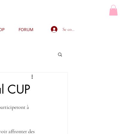
Se connecter
OP
FORUM
MON PANIER
al CUP
articiperont à 
oir affronter des 