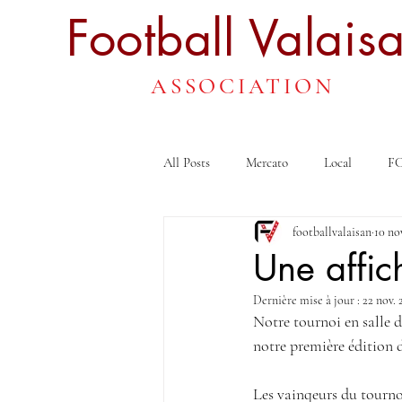
Football
Valais
ASSOCIATION
All Posts
Mercato
Local
FC
footballvalaisan
10 no
Une affic
Dernière mise à jour :
22 nov. 
Notre tournoi en salle 
notre première édition 
Les vainqeurs du tourno