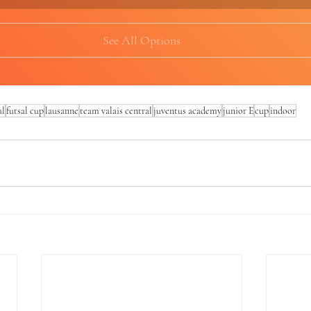
See All Options
al
futsal cup
lausanne
team valais central
juventus academy
junior E
cup
indoor