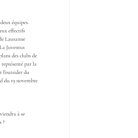
 deux équipes. 
ux effectifs 
ade Lausanne 
 La Juventus 
lans des clubs de 
représenté par la 
 l'outsider du 
nd du 19 novembre 
viendra à se 
s ?