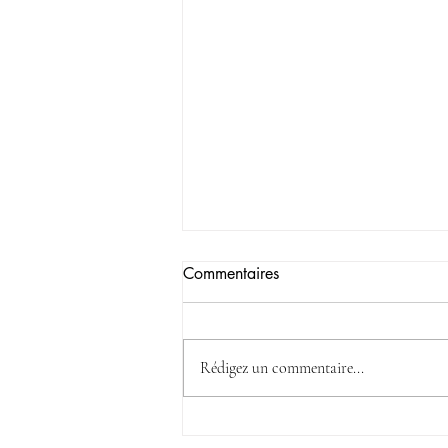
Commentaires
FV en vadrouille
Rédigez un commentaire...