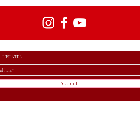
R UPDATES
Submit
©2023 by Association Football Valaisan. Powered and secured by
Wix