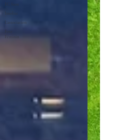
FC Sion
Insolite
L'association
Fote
Féminin