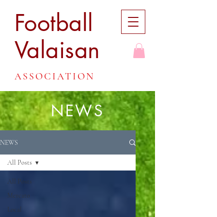
Football
Valaisan
ASSOCIATION
NEWS
NEWS
All Posts
All Posts
Mercato
Local