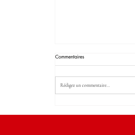
Commentaires
Rédigez un commentaire...
Le WKND de nos VALAISANS