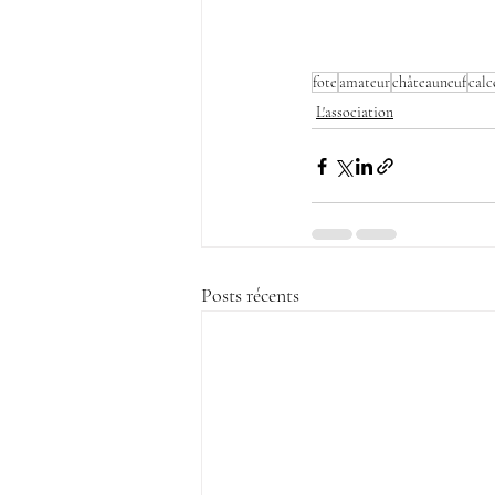
fote
amateur
châteauneuf
calc
L'association
Posts récents