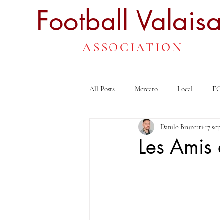
Football
Valais
ASSOCIATION
All Posts
Mercato
Local
FC
Danilo Brunetti
17 se
Les Amis 