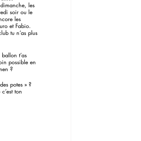
 dimanche, les 
edi soir ou le 
core les 
ro et Fabio. 
lub tu n’as plus 
 
 ballon t’as 
oin possible en 
rmen ?
des potes » ? 
c’est ton 