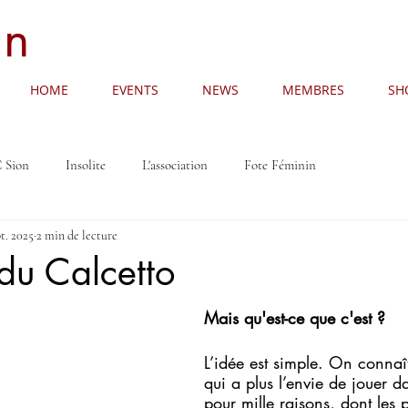
an
HOME
EVENTS
NEWS
MEMBRES
SH
 Sion
Insolite
L'association
Fote Féminin
pt. 2025
2 min de lecture
du Calcetto
Mais qu'est-ce que c'est ?
L’idée est simple. On connaît
qui a plus l’envie de jouer d
pour mille raisons, dont les 