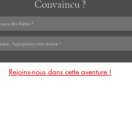
Convaincu ?
aura des bières ?
lemme. Aquaponey c'est mieux !
Rejoins-nous dans cette aventure !