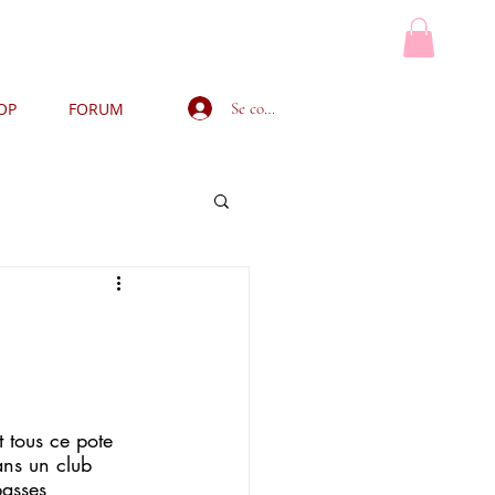
Se connecter
OP
FORUM
MON PANIER
 tous ce pote 
ans un club 
passes 