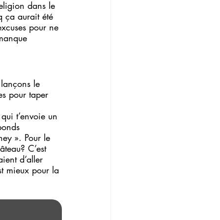
eligion dans le 
 ça aurait été 
excuses pour ne 
 manque 
lançons le 
es pour taper 
 qui t’envoie un 
ponds 
ney ». Pour le 
gâteau? C’est 
ient d’aller 
st mieux pour la 