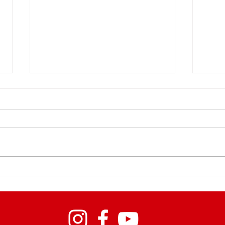
Match après Match
Le Jo
Footb