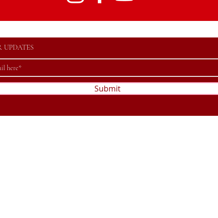
R UPDATES
Submit
©2023 by Association Football Valaisan. Powered and secured by
Wix