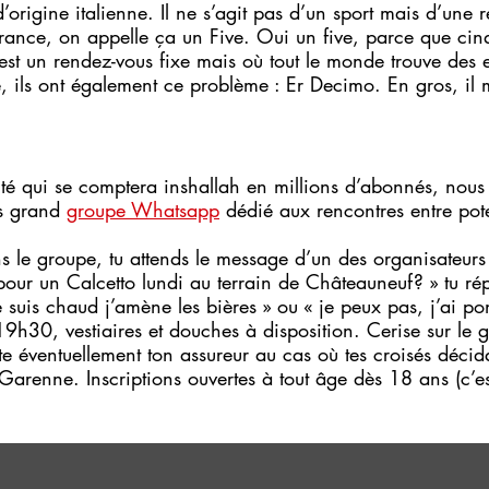
’origine italienne. Il ne s’agit pas d’un sport mais d’une r
rance, on appelle ça un Five. Oui un five, parce que cinq
est un rendez-vous fixe mais où tout le monde trouve des 
ie, ils ont également ce problème : Er Decimo. En gros, il
é qui se comptera inshallah en millions d’abonnés, nous 
us grand 
groupe Whatsapp
 dédié aux rencontres entre pot
ins le groupe, tu attends le message d’un des organisateurs
pour un Calcetto lundi au terrain de Châteauneuf? » tu ré
 suis chaud j’amène les bières » ou « je peux pas, j’ai po
19h30, vestiaires et douches à disposition. Cerise sur le 
te éventuellement ton assureur au cas où tes croisés décida
 Garenne. Inscriptions ouvertes à tout âge dès 18 ans (c’e
 