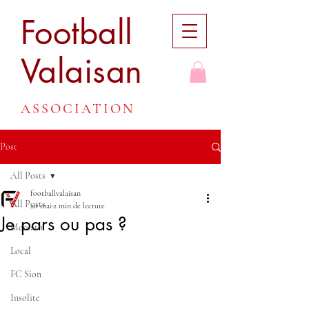
Football
Valaisan
ASSOCIATION
Post
All Posts
footballvalaisan
All Posts
20 mai
2 min de lecture
Je pars ou pas ?
Mercato
Local
FC Sion
Insolite