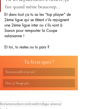
fait quand même beaucoup...
Et dans tout ça tu as les “top player” de 
2ème ligue qui se tâtent s’ils rejoignent 
une 2ème ligue inter ou s’ils vont à 
Saxon pour remporter la Coupe 
valaisanne !
Et toi, tu restes ou tu pars ?
Tu feras quoi ?
Nouveau défi c'est sûr !
Non, je bouge pas.
fote
amateur
mercato
transferts
ligue amateur