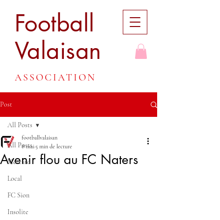
Football
Valaisan
ASSOCIATION
Post
All Posts
footballvalaisan
All Posts
8 mai
5 min de lecture
Avenir flou au FC Naters
Mercato
Local
FC Sion
Insolite