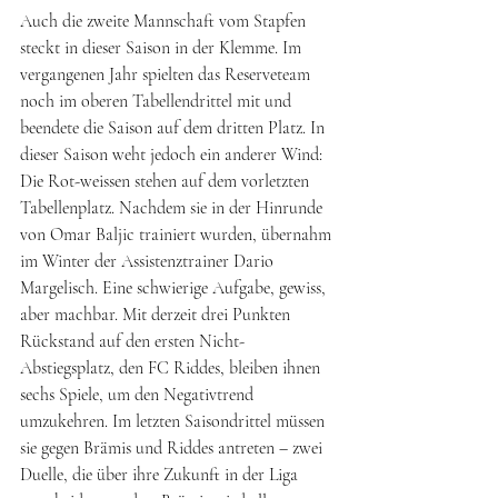
​​Auch die zweite Mannschaft vom Stapfen 
steckt in dieser Saison in der Klemme. Im 
vergangenen Jahr spielten das Reserveteam 
noch im oberen Tabellendrittel mit und 
beendete die Saison auf dem dritten Platz. In 
dieser Saison weht jedoch ein anderer Wind: 
Die Rot-weissen stehen auf dem vorletzten 
Tabellenplatz. Nachdem sie in der Hinrunde 
von Omar Baljic trainiert wurden, übernahm 
im Winter der Assistenztrainer Dario 
Margelisch. Eine schwierige Aufgabe, gewiss, 
aber machbar. Mit derzeit drei Punkten 
Rückstand auf den ersten Nicht-
Abstiegsplatz, den FC Riddes, bleiben ihnen 
sechs Spiele, um den Negativtrend 
umzukehren. Im letzten Saisondrittel müssen 
sie gegen Brämis und Riddes antreten – zwei 
Duelle, die über ihre Zukunft in der Liga 