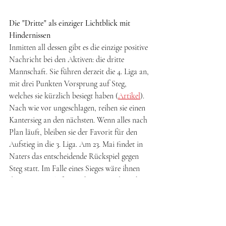
Die "Dritte" als einziger Lichtblick mit 
Hindernissen
​Inmitten all dessen gibt es die einzige positive 
Nachricht bei den Aktiven: die dritte 
Mannschaft. Sie führen derzeit die 4. Liga an, 
mit drei Punkten Vorsprung auf Steg, 
welches sie kürzlich besiegt haben (
Artikel
). 
Nach wie vor ungeschlagen, reihen sie einen 
Kantersieg an den nächsten. Wenn alles nach 
Plan läuft, bleiben sie der Favorit für den 
Aufstieg in die 3. Liga. Am 23. Mai findet in 
Naters das entscheidende Rückspiel gegen 
Steg statt. Im Falle eines Sieges wäre ihnen 
der Meistertitel (fast) sicher. Wäre da nicht 
ein Stein im Schuh... der mögliche Abstieg 
der zweiten Mannschaft.
Unaufhaltsam 
- Die 