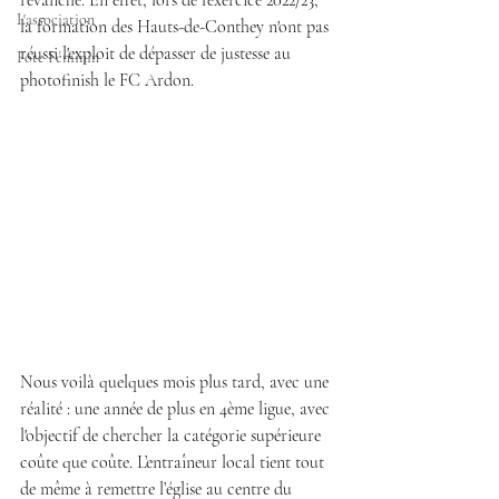
revanche. En effet, lors de l'exercice 2022/23, 
L'association
la formation des Hauts-de-Conthey n'ont pas 
réussi l'exploit de dépasser de justesse au 
Fote Féminin
photofinish le FC Ardon.
Nous voilà quelques mois plus tard, avec une 
réalité : une année de plus en 4ème ligue, avec 
l'objectif de chercher la catégorie supérieure 
coûte que coûte. L’entraîneur local tient tout 
de même à remettre l’église au centre du 