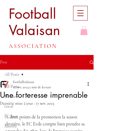
Football
Valaisan
ASSOCIATION
Post
All Posts
footballvalaisan
All Posts
15 nov. 2023
2 min de lecture
Une forteresse imprenable
Mercato
Dernière mise à jour :
17 nov. 2023
Local
FC Sion
À deux points de la promotion la saison 
dernière, le FC Erde compte bien prendre sa 
Insolite