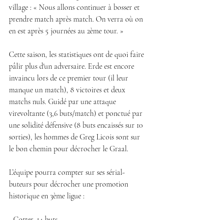
village : « Nous allons continuer à bosser et 
prendre match après match. On verra où on 
en est après 5 journées au 2ème tour. »
Cette saison, les statistiques ont de quoi faire 
pâlir plus d'un adversaire. Erde est encore 
invaincu lors de ce premier tour (il leur 
manque un match), 8 victoires et deux 
matchs nuls. Guidé par une attaque 
virevoltante (3,6 buts/match) et ponctué par 
une solidité défensive (8 buts encaissés sur 10 
sorties), les hommes de Greg Licois sont sur 
le bon chemin pour décrocher le Graal.
L’équipe pourra compter sur ses sérial-
buteurs pour décrocher une promotion 
historique en 3ème ligue :
- Cotter, 14 buts