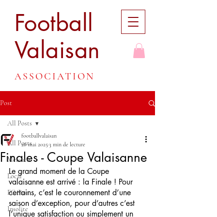
Football
Valaisan
ASSOCIATION
Post
All Posts
footballvalaisan
All Posts
26 mai 2025
3 min de lecture
Finales - Coupe Valaisanne
Mercato
Le grand moment de la Coupe 
Local
valaisanne est arrivé : la Finale ! Pour 
certains, c’est le couronnement d’une 
FC Sion
saison d’exception, pour d’autres c’est 
Insolite
l’unique satisfaction ou simplement un 