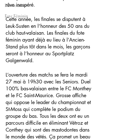
rêve inespéré.
L'association
Fote Féminin
Cette année, les finales se disputent à 
Leuk-Susten en l’honneur des 50 ans du 
club haut-valaisan. Les finales du fote 
féminin ayant déjà eu lieu à l’Ancien-
Stand plus tôt dans le mois, les garçons 
seront à l’honneur au Sportplatz 
Galgenwald.
L’ouverture des matchs se fera le mardi 
27 mai à 19h30 avec les Seniors. Duel 
100% bas-valaisan entre le FC Monthey 
et le FC Saint-Maurice. Grosse affiche 
qui oppose le leader du championnat et 
St-Moss qui complète le podium du 
groupe du bas. Tous les deux ont eu un 
parcours difficile en éliminant Vétroz et 
Conthey qui sont des mastodontes dans 
le monde des vétés. Ça promet un beau 