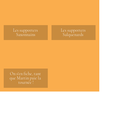
Les supporters 
Les supporters 
Saxonnains
Salquenards 
On s'en fiche, tant 
que Martin paie la 
tournée !