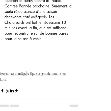
joueront le derby contre la Noble-
Contrée l'année prochaine. Sûrement la 
seule réjouissance d'une saison 
décevante côté Miègeois. Les 
Chalaisards ont fait le nécessaire 13 
minutes avant la fin, et c'est suffisant 
pour reconstruire sur de bonnes bases 
pour la saison à venir.
fote
amateur
miège
3e ligue
brig
chalais
maintien
Local