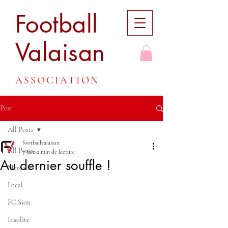
Football
Valaisan
ASSOCIATION
Post
All Posts
footballvalaisan
All Posts
7 juin
2 min de lecture
Au dernier souffle !
Mercato
Local
FC Sion
Insolite