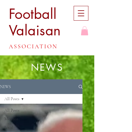
Football
Valaisan
ASSOCIATION
NEWS
NEWS
All Posts
All Posts
Mercato
Local