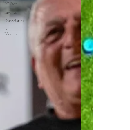
FC Sion
Insolite
L'association
Fote
Féminin