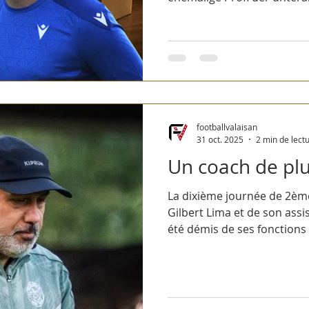
Bochum und...
footballvalaisan
31 oct. 2025
2 min de lect
Un coach de plu
La dixième journée de 2ème
Gilbert Lima et de son assi
été démis de ses fonctions 
face à Vernayaz, de plus à 
de Paulo Sergio Santos...