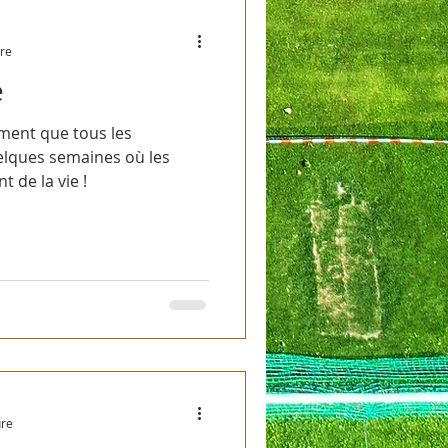
ure
e
oment que tous les
elques semaines où les
 de la vie !
ure