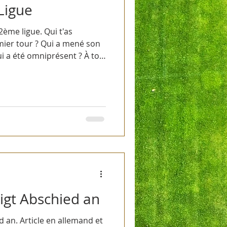
Ligue
2ème ligue. Qui t'as
mier tour ? Qui a mené son
i a été omniprésent ? À toi
igt Abschied an
 an. Article en allemand et