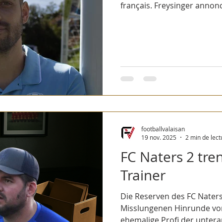
français. Freysinger annon
footballvalaisan
19 nov. 2025
2 min de lect
FC Naters 2 tre
Trainer
Die Reserven des FC Naters
Misslungenen Hinrunde von T
ehemalige Profi der untera