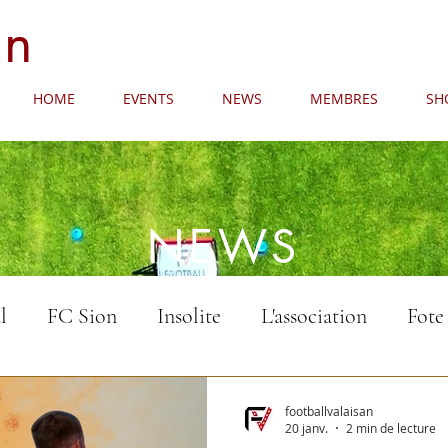
an
HOME
EVENTS
NEWS
MEMBRES
SH
NEWS
l
FC Sion
Insolite
L'association
Fote
footballvalaisan
20 janv.
2 min de lecture