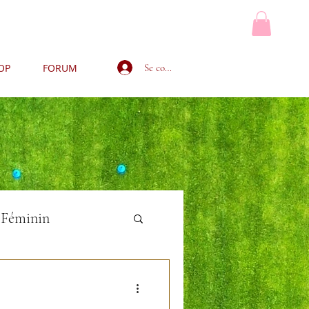
Se connecter
OP
FORUM
MON PANIER
 Féminin