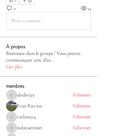
0
0
54
Write a comment...
À propos
Bienvenue dans le groupe ! Vous pouvez
communiquer avec d'au
...
Lire plus
membres
elodie559
S'abonner
elodie559
Evan Riccioz
S'abonner
carlasa514
S'abonner
carlasa514
nolan.sermier
S'abonner
nolan.sermier