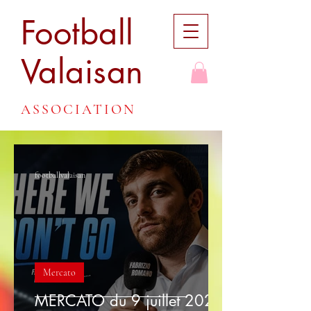
Football
Valaisan
ASSOCIATION
footballvalaisan
Mercato
MERCATO du 9 juillet 2026