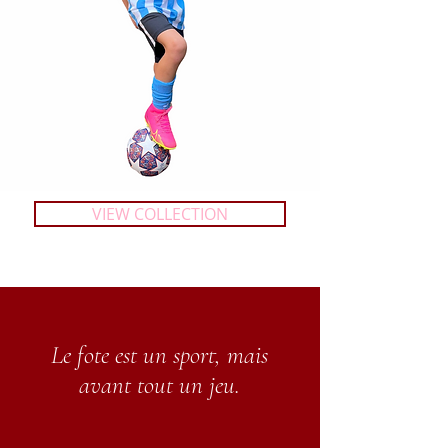
VIEW COLLECTION
Le fote est un sport, mais
avant tout un jeu.