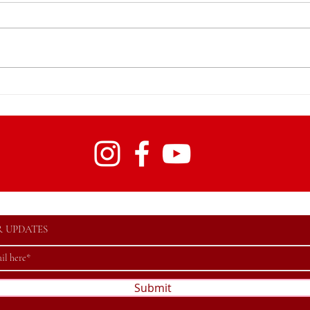
Le 4
Quitte ou double
R UPDATES
Submit