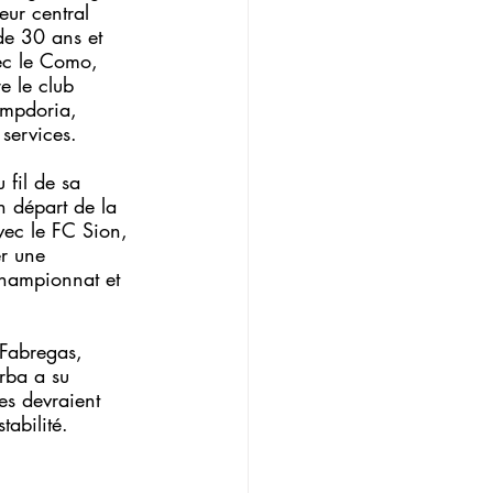
eur central 
de 30 ans et 
ec le Como, 
re le club 
ampdoria, 
 services.
fil de sa 
n départ de la 
avec le FC Sion, 
er une 
championnat et 
 Fabregas, 
rba a su 
es devraient 
tabilité.