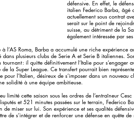
défensive. En effet, le défens
italien Federico Barba, âgé 
actuellement sous contrat av
serait sur le point de rejoind
suisse, au détriment de la S
également intéressée par ses
à l’AS Roma, Barba a accumulé une riche expérience au 
é dans plusieurs clubs de Serie A et Serie B italiennes. So
ournant : il quitte définitivement l’Italie pour s’engager 
 de la Super League. Ce transfert pourrait bien représent
ce pour l’Italien, désireux de s’imposer dans un nouveau 
ne solidité à une équipe ambitieuse.
u limité cette saison sous les ordres de l’entraîneur Cesc
sputés et 521 minutes passées sur le terrain, Federico Ba
 de miser sur lui. Son expérience et ses qualités défensiv
tre de s’intégrer et de renforcer une défense en quête de s