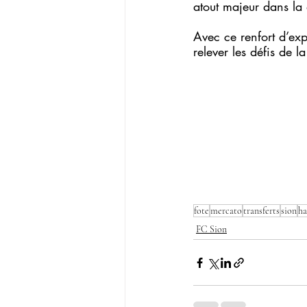
atout majeur dans la
Avec ce renfort d’exp
relever les défis de 
fote
mercato
transferts
sion
ha
FC Sion