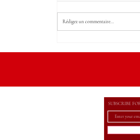
Rédigez un commentaire...
Officiel : Hajrizi de retour
SUBSCRIBE FO