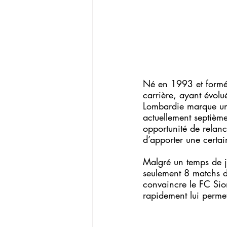
Né en 1993 et formé 
carrière, ayant évolu
Lombardie marque un t
actuellement septième
opportunité de relan
d’apporter une certai
Malgré un temps de je
seulement 8 matchs di
convaincre le FC Sion
rapidement lui permet