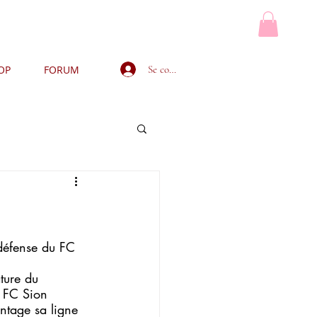
Se connecter
OP
FORUM
MON PANIER
défense du FC 
ture du 
e FC Sion 
ntage sa ligne 