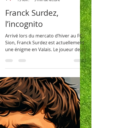
footballvalaisan
13 févr.
3 min de lecture
Franck Surdez,
l’incognito
Arrivé lors du mercato d’hiver au FC
Sion, Franck Surdez est actuellement
une énigme en Valais. Le joueur de
23 ans est transféré en provenance
de KAA Gent pour...