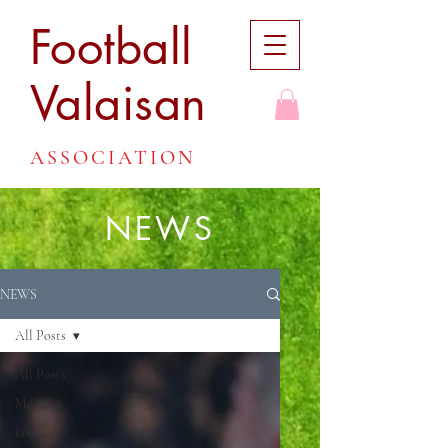
Football
Valaisan
ASSOCIATION
NEWS
NEWS
All Posts
All Posts
Mercato
Local