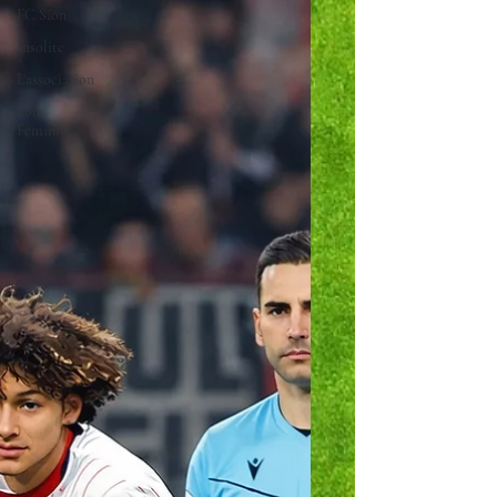
FC Sion
Insolite
L'association
Fote
Féminin