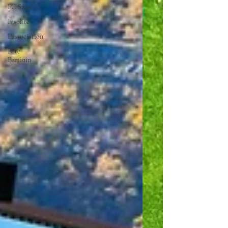
FC Sion
Insolite
L'association
Fote
Féminin