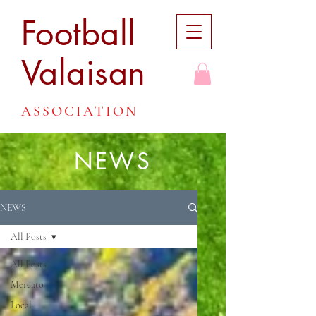
Football
Valaisan
ASSOCIATION
NEWS
NEWS
All Posts
All Posts
Mercato
Local