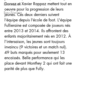
Dorsaz et Xavier Rappaz mettent tout en 
L'association
oeuvre pour la progression de leurs 
Fote Féminin
jeunes. Ces deux derniers suivent 
l’équipe depuis l’école de foot. L'équipe 
Fullieraine est composée de joueurs nés 
entre 2013 et 2014. Ils affrontent des 
enfants majoritairement nés en 2012. À 
l'intersaison, les jeunes sont toujours 
invaincu (9 victoires et un match nul). 
49 buts marqués pour seulement 13 
encaissés. Belle performance qui les 
place devant Monthey 2 qui ont fait une 
parité de plus que Fully.