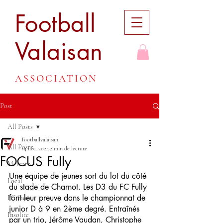
Football
Valaisan
ASSOCIATION
Post
All Posts
footballvalaisan
All Posts
14 déc. 2024
2 min de lecture
FOCUS Fully
Mercato
Une équipe de jeunes sort du lot du côté 
Local
du stade de Charnot. Les D3 du FC Fully 
font leur preuve dans le championnat de 
FC Sion
junior D à 9 en 2ème degré. Entraînés 
Insolite
par un trio, Jérôme Vaudan, Christophe 