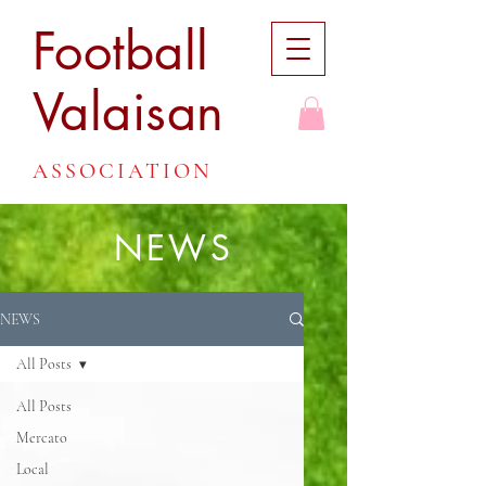
Football
Valaisan
ASSOCIATION
NEWS
NEWS
All Posts
All Posts
Mercato
Local