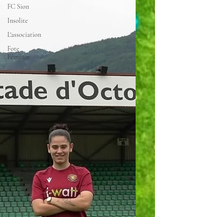
FC Sion
Insolite
L'association
Fote
Féminin